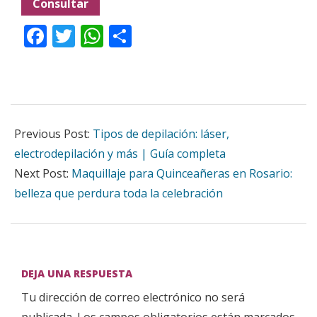
Consultar
Facebook
Twitter
WhatsApp
Compartir
2026-
05-
Previous Post:
Tipos de depilación: láser,
11
electrodepilación y más | Guía completa
Next Post:
Maquillaje para Quinceañeras en Rosario:
belleza que perdura toda la celebración
DEJA UNA RESPUESTA
Tu dirección de correo electrónico no será
publicada.
Los campos obligatorios están marcados