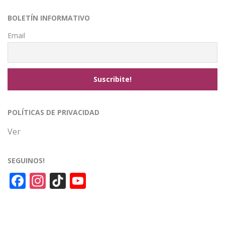
entradas
BOLETÍN INFORMATIVO
Email
POLÍTICAS DE PRIVACIDAD
Ver
SEGUINOS!
Facebook
Instagram
TikTok
YouTube
Channel