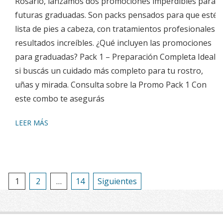
Rosario, lanzamos dos promociones imperdibles para
futuras graduadas. Son packs pensados para que estés
lista de pies a cabeza, con tratamientos profesionales y
resultados increíbles. ¿Qué incluyen las promociones
para graduadas? Pack 1 – Preparación Completa Ideal
si buscás un cuidado más completo para tu rostro,
uñas y mirada. Consulta sobre la Promo Pack 1 Con
este combo te asegurás
LEER MÁS
Paginación
1
2
…
14
Siguientes
de