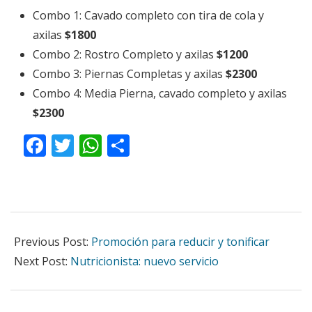
Combo 1: Cavado completo con tira de cola y
axilas
$1800
Combo 2: Rostro Completo y axilas
$1200
Combo 3: Piernas Completas y axilas
$2300
Combo 4: Media Pierna, cavado completo y axilas
$2300
Facebook
Twitter
WhatsApp
Compartir
2021-
06-
Previous Post:
Promoción para reducir y tonificar
27
Next Post:
Nutricionista: nuevo servicio