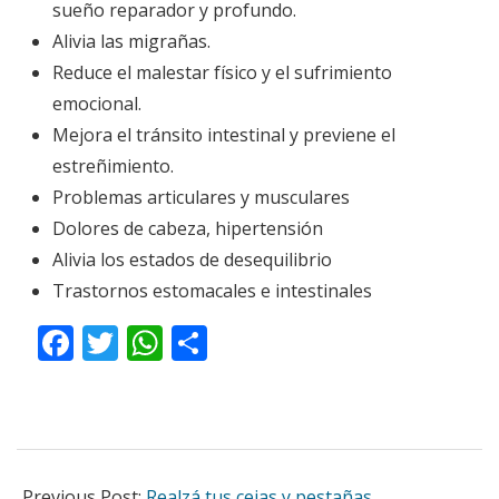
sueño reparador y profundo.
Alivia las migrañas.
Reduce el malestar físico y el sufrimiento
emocional.
Mejora el tránsito intestinal y previene el
estreñimiento.
Problemas articulares y musculares
Dolores de cabeza, hipertensión
Alivia los estados de desequilibrio
Trastornos estomacales e intestinales
Facebook
Twitter
WhatsApp
Compartir
2020-
06-
Previous Post:
Realzá tus cejas y pestañas